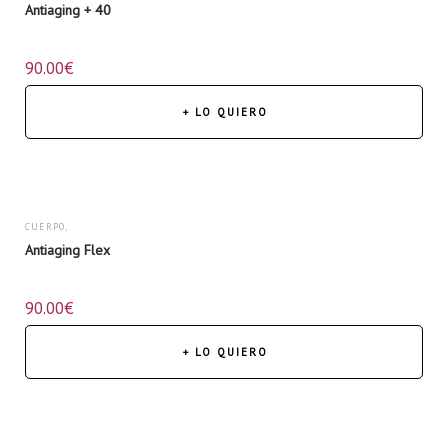
Antiaging + 40
NUTRICOSMÉTICA
,
90.00
€
ROSTRO
+ LO QUIERO
CUERPO
,
Antiaging Flex
NUTRICOSMÉTICA
90.00
€
+ LO QUIERO