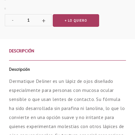
C
+
-
+ LO QUIERO
a
n
t
i
DESCRIPCIÓN
d
a
d
Descripción
Dermatique Deliner es un lápiz de ojos diseñado
especialmente para personas con mucosa ocular
sensible o que usan lentes de contacto. Su fórmula
ha sido desarrollada sin parafina ni lanolina, lo que lo
convierte en una opción suave y no irritante para
quienes experimentan molestias con otros lápices de