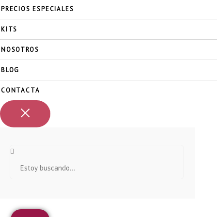
PRECIOS ESPECIALES
KITS
NOSOTROS
BLOG
CONTACTA
S
e
a
r
c
h