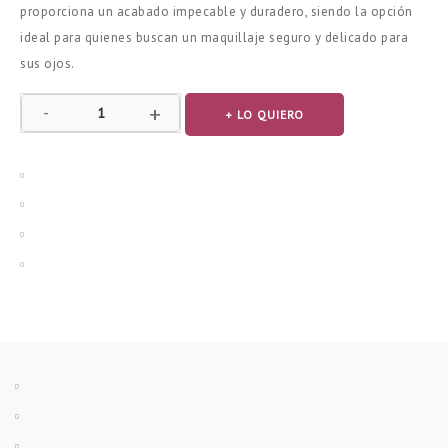
proporciona un acabado impecable y duradero, siendo la opción
ideal para quienes buscan un maquillaje seguro y delicado para
sus ojos.
C
+
-
+ LO QUIERO
a
n
t
i
d
a
d