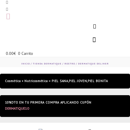
0.00
€
0
Carrito
INICIO
/
TIENDA DERMATIQUE
/
ROSTRO
/ DERMATIQUE DELINER
Cosmética
+
Nutricosmética
=
PIEL
SANA,PIEL
JOVEN,PIEL
BONITA
10%DTO
EN
TU
PRIMERA
COMPRA
APLICANDO
CUPÓN
D
E
R
M
A
T
I
Q
U
E
1
0