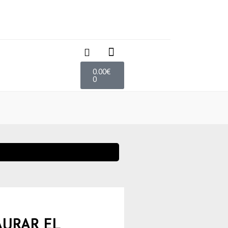
0.00
€
0
AURAR EL