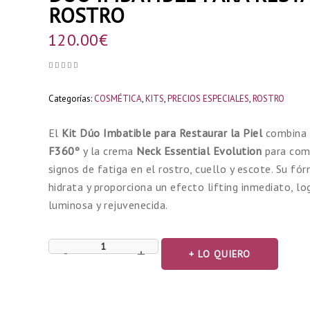
ROSTRO
120.00
€





Categorías:
COSMÉTICA
,
KITS
,
PRECIOS ESPECIALES
,
ROSTRO
El
Kit Dúo Imbatible para Restaurar la Piel
combina
F360º
y la crema
Neck Essential Evolution
para comb
signos de fatiga en el rostro, cuello y escote. Su f
hidrata y proporciona un efecto lifting inmediato, lo
luminosa y rejuvenecida.
+
-
+ LO QUIERO