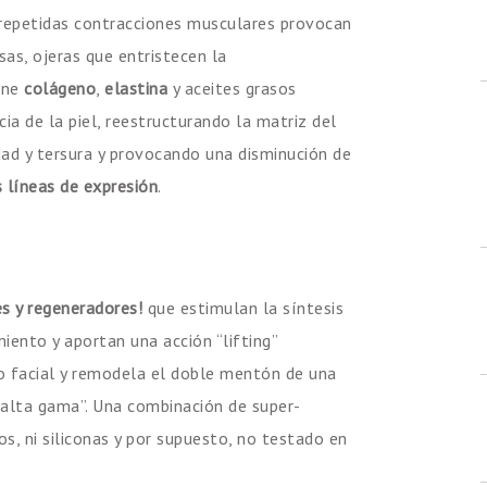
s repetidas contracciones musculares provocan
lsas, ojeras que entristecen la
ene
colágeno
,
elastina
y aceites grasos
ia de la piel, reestructurando la matriz del
ad y tersura y provocando una disminución de
s líneas de expresión
.
s y regeneradores!
que estimulan la síntesis
iento y aportan una acción “lifting”
o facial y remodela el doble mentón de una
“alta gama”. Una combinación de super-
nos, ni siliconas y por supuesto, no testado en