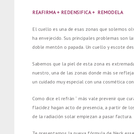
REAFIRMA + REDENSIFICA + REMODELA
El cuello es una de esas zonas que solemos ol
ha envejecido. Sus principales problemas son las
doble mentón o papada. Un cuello y escote de
Sabemos que la piel de esta zona es extremada
nuestro, una de las zonas donde más se refleja 
un cuidado muy especial con una cosmética con
Como dice el refrán “ más vale prevenir que cur
flacidez hagan acto de presencia, a partir de l
de la radiación solar empiezan a pasar factura.
Te presentamos la nueva fórmula de Neck essen