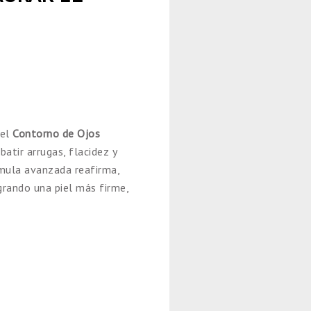
 el
Contorno de Ojos
atir arrugas, flacidez y
órmula avanzada reafirma,
grando una piel más firme,