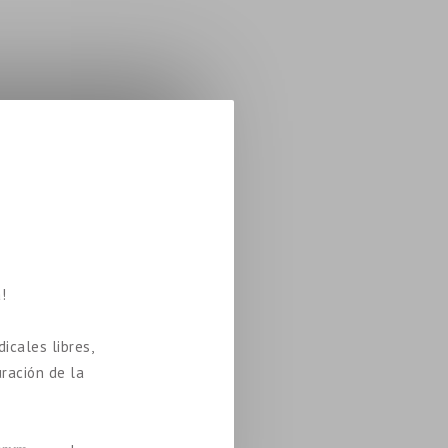
!
icales libres,
uración de la