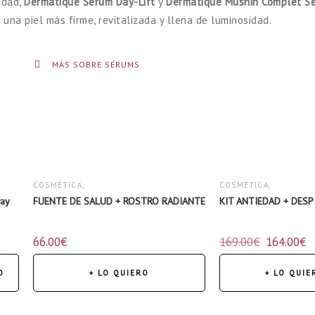
edad,
Dermatique Serum Day-Lift
y
Dermatique Mushin Complet S
 una piel más firme, revitalizada y llena de luminosidad.
MÁS SOBRE SÉRUMS
COSMÉTICA
,
COSMÉTICA
,
way
FUENTE DE SALUD + ROSTRO RADIANTE
KIT ANTIEDAD + DES
KITS
,
KITS
,
66.00
€
169.00
€
164.00
€
NUTRICOSMÉTICA
,
PRECIOS ESPECIALES
,
ROSTRO
,
ROSTRO
,
O
+ LO QUIERO
+ LO QUIE
SÉRUMS
SÉRUMS