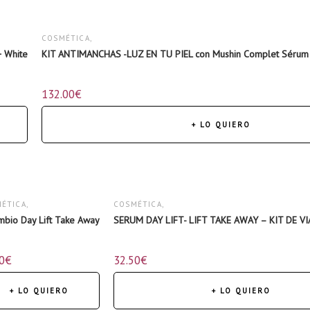
COSMÉTICA
,
+ White
KIT ANTIMANCHAS -LUZ EN TU PIEL con Mushin Complet Sérum + 
KITS
,
132.00
€
NUTRICOSMÉTICA
,
ROSTRO
,
+ LO QUIERO
SÉRUMS
ÉTICA
,
COSMÉTICA
,
mbio Day Lift Take Away
SERUM DAY LIFT- LIFT TAKE AWAY – KIT DE V
UMS
KITS
,
0
€
32.50
€
PRECIOS ESPECIALES
,
ROSTRO
,
+ LO QUIERO
+ LO QUIERO