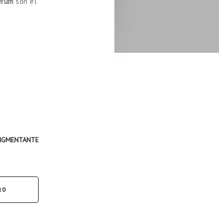
erum
son el
PIGMENTANTE
RO