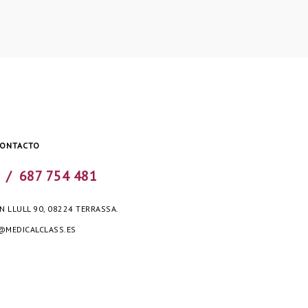
CONTACTO
7 /
687 754 481
 LLULL 90, 08224 TERRASSA.
MEDICALCLASS.ES