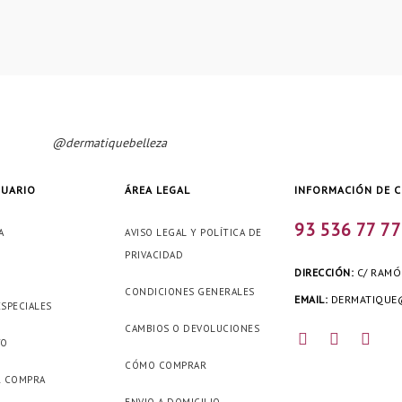
@dermatiquebelleza
SUARIO
ÁREA LEGAL
INFORMACIÓN DE 
93 536 77 7
A
AVISO LEGAL Y POLÍTICA DE
PRIVACIDAD
DIRECCIÓN:
C/ RAMÓN
CONDICIONES GENERALES
EMAIL:
DERMATIQUE@
ESPECIALES
CAMBIOS O DEVOLUCIONES
TO
CÓMO COMPRAR
R COMPRA