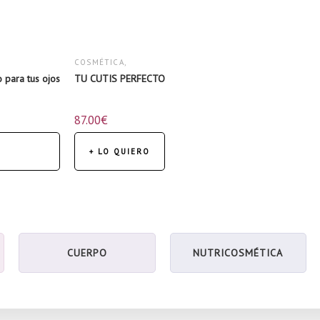
SÉRUMS
COSMÉTICA
,
 para tus ojos
TU CUTIS PERFECTO
KITS
,
87.00
€
ROSTRO
,
SÉRUMS
+ LO QUIERO
CUERPO
NUTRICOSMÉTICA