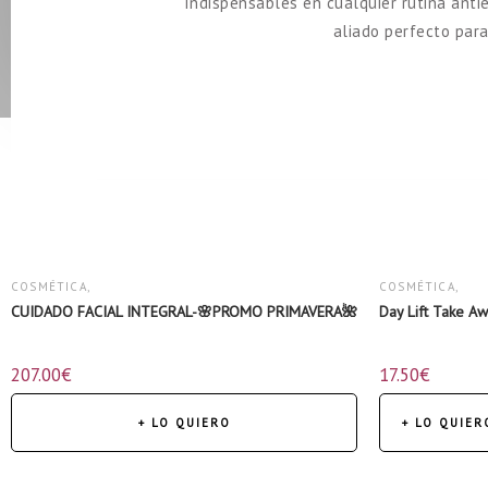
Indispensables en cualquier rutina anti
aliado perfecto para
COSMÉTICA
,
COSMÉTICA
,
CUIDADO FACIAL INTEGRAL-🌸PROMO PRIMAVERA🌺
Day Lift Take A
KITS
,
SÉRUMS
207.00
€
17.50
€
PRECIOS ESPECIALES
,
ROSTRO
,
+ LO QUIERO
+ LO QUIER
SÉRUMS