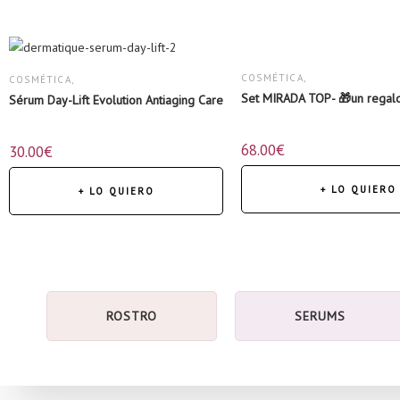
SÉRUMS
COSMÉTICA
,
COSMÉTICA
,
Set MIRADA TOP- 🎁un regalo
Sérum Day-Lift Evolution Antiaging Care
KITS
,
SÉRUMS
68.00
€
30.00
€
PRECIOS ESPECIALES
,
ROSTRO
,
+ LO QUIERO
+ LO QUIERO
SÉRUMS
ROSTRO
SERUMS