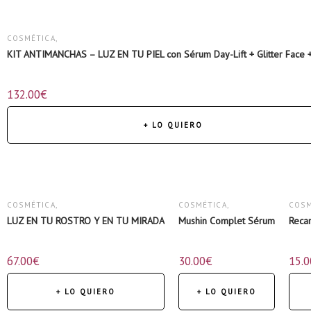
COSMÉTICA
,
KIT ANTIMANCHAS – LUZ EN TU PIEL con Sérum Day-Lift + Glitter Face 
KITS
,
132.00
€
NUTRICOSMÉTICA
,
ROSTRO
,
+ LO QUIERO
SÉRUMS
COSMÉTICA
,
COSMÉTICA
,
COSM
LUZ EN TU ROSTRO Y EN TU MIRADA
Mushin Complet Sérum
Reca
KITS
,
SÉRUMS
SÉR
67.00
€
30.00
€
15.0
PRECIOS ESPECIALES
,
ROSTRO
,
+ LO QUIERO
+ LO QUIERO