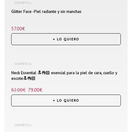
COSMÉTICA
,
Glitter Face -Piel radiante y sin manchas
ROSTRO
57.00
€
+ LO QUIERO
COSMÉTICA
,
Neck Essential 🔝👌🏻 esencial para la piel de cara, cuello y
PRECIOS ESPECIALES
,
escote🔝👌🏻
ROSTRO
82.00
€
79.00
€
+ LO QUIERO
COSMÉTICA
,