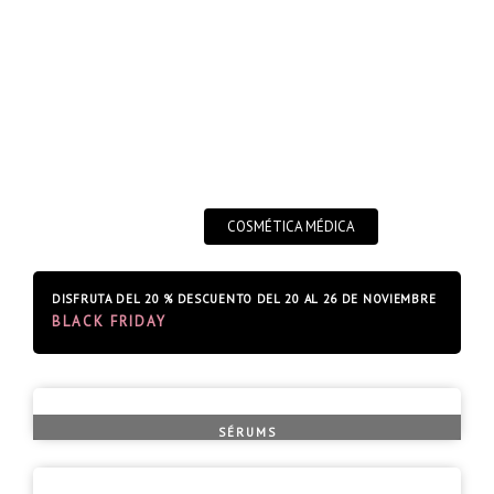
COSMÉTICA MÉDICA
DISFRUTA
DEL
20
%
DESCUENTO
DEL
20
AL
26
DE
NOVIEMBRE
B
L
A
C
K
F
R
I
D
A
Y
SÉRUMS